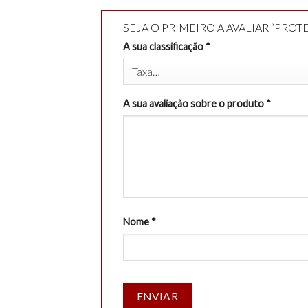
SEJA O PRIMEIRO A AVALIAR “PR
A sua classificação
*
A sua avaliação sobre o produto
*
Nome
*