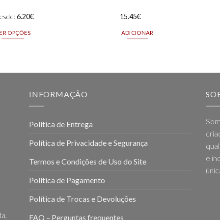
esde:
6.20
€
15.45
€
ER OPÇÕES
ADICIONAR
is
oduct
as
ltiple
riants.
INFORMAÇÃO
SO
he
tions
Som
Política de Entrega
ay
cria
e
Política de Privacidade e Segurança
qual
hosen
e in
n
Termos e Condições de Uso do Site
he
únic
Política de Pagamento
oduct
age
Política de Trocas e Devoluções
a,
FAQ – Perguntas frequentes