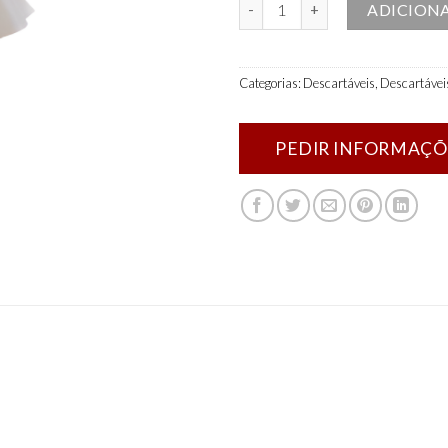
Quantidade de Protetor descart
ADICION
Categorias:
Descartáveis
,
Descartávei