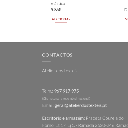
elástico
9.85
€
D
ADICIONAR
V
Th
pr
h
mu
va
CONTACTOS
T
op
Atelier dos texteis
m
b
c
Telm.:
967 917 975
o
t
(Chamada para rede móvel nacional)
Email:
geral@atelierdostexteis.pt
pr
p
Escritório e armazém:
Praceta Courela do
Forno, Lt 17, Lj C - Ramada 2620-248 Ramad