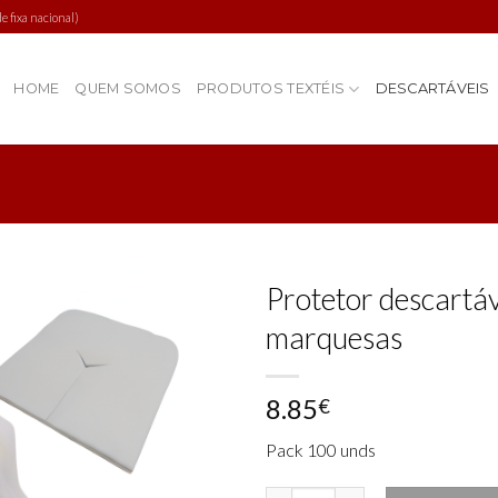
 fixa nacional)
HOME
QUEM SOMOS
PRODUTOS TEXTÉIS
DESCARTÁVEIS
Protetor descartáv
marquesas
Add to
8.85
wishlist
€
Pack 100 unds