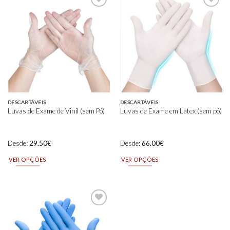
Add to
Add to
wishlist
wishlist
DESCARTÁVEIS
DESCARTÁVEIS
Luvas de Exame de Vinil (sem Pó)
Luvas de Exame em Latex (sem pó)
Desde:
29.50
€
Desde:
66.00
€
VER OPÇÕES
VER OPÇÕES
This
This
product
product
has
has
multiple
multiple
variants.
variants.
The
The