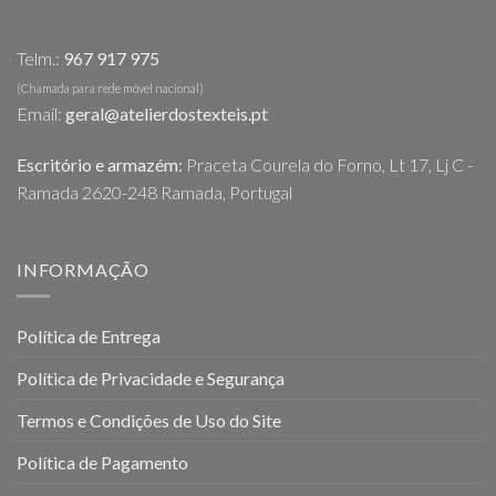
chosen
on
Telm.:
967 917 975
the
product
(Chamada para rede móvel nacional)
page
Email:
geral@atelierdostexteis.pt
Escritório e armazém:
Praceta Courela do Forno, Lt 17, Lj C -
Ramada 2620-248 Ramada, Portugal
INFORMAÇÃO
Política de Entrega
Política de Privacidade e Segurança
Termos e Condições de Uso do Site
Política de Pagamento