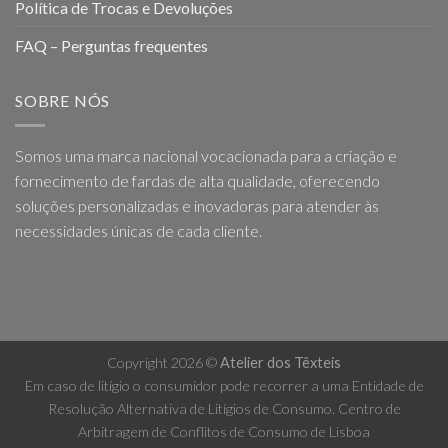
Política de Trocas e Devoluções
FAQ – Perguntas frequentes
SOBRE NÓS
Somos uma marca nacional vocacionada para a criação e
fornecimento de fardas de alta qualidade, oferecendo
soluções personalizadas e inovadoras para atender às
necessidades únicas de cada cliente.
Copyright 2026 ©
Atelier dos Têxteis
Em caso de litígio o consumidor pode recorrer a uma Entidade de
Resolução Alternativa de Litígios de Consumo. Centro de
Arbitragem de Conflitos de Consumo de Lisboa