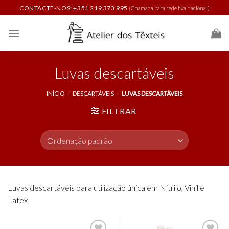
Skip
CONTACTE-NOS: +351 219 373 995
(Chamada para rede fixa nacional)
to
content
Luvas descartáveis
INÍCIO
/
DESCARTÁVEIS
/
LUVAS DESCARTÁVEIS
FILTRAR
Luvas descartáveis para utilização única em Nitrilo, Vinil e
Latex