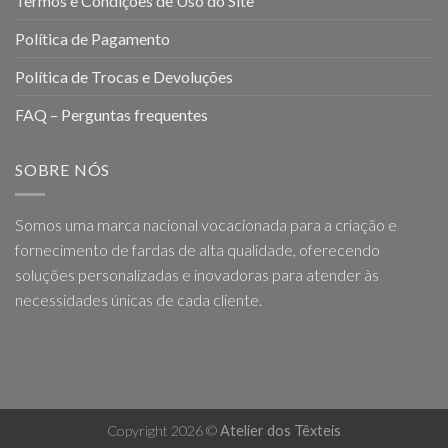
Termos e Condições de Uso do Site
Política de Pagamento
Política de Trocas e Devoluções
FAQ – Perguntas frequentes
SOBRE NÓS
Somos uma marca nacional vocacionada para a criação e
fornecimento de fardas de alta qualidade, oferecendo
soluções personalizadas e inovadoras para atender às
necessidades únicas de cada cliente.
Copyright 2026 ©
Atelier dos Têxteis