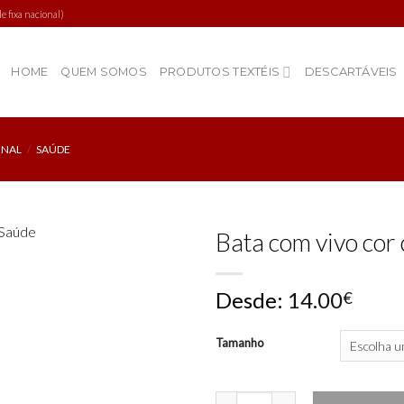
 fixa nacional)
HOME
QUEM SOMOS
PRODUTOS TEXTÉIS
DESCARTÁVEIS
ONAL
/
SAÚDE
Bata com vivo cor 
Desde:
14.00
€
Add to
wishlist
Tamanho
Quantidade de Bata com vivo cor