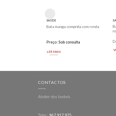
wishlist
SAÚDE
S
B
Bata manga comprida com renda
r
D
Preço:
Sob consulta
V
LER MAIS
Th
pr
h
mu
va
CONTACTOS
T
op
Atelier dos texteis
m
b
c
Telm.:
967 917 975
o