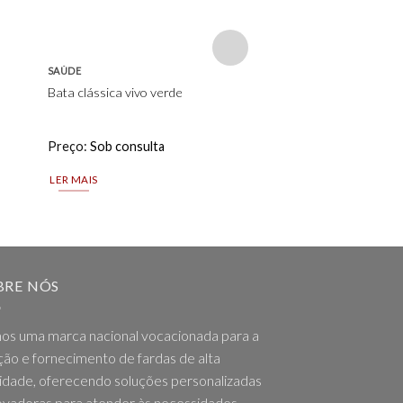
wishlist
SAÚDE
SAÚDE
Bata clássica vivo verde
Camisa castanha
Preço:
Sob consulta
Preço:
Sob consulta
LER MAIS
LER MAIS
BRE NÓS
os uma marca nacional vocacionada para a
ção e fornecimento de fardas de alta
idade, oferecendo soluções personalizadas
ovadoras para atender às necessidades