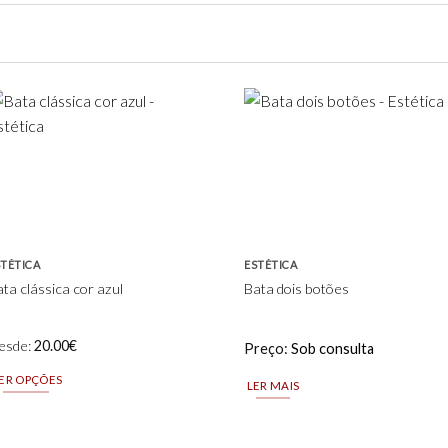
Add to
Add to
wishlist
wishlist
STÉTICA
ESTÉTICA
ta clássica cor azul
Bata dois botões
esde:
20.00
€
Preço:
Sob consulta
ER OPÇÕES
LER MAIS
is
oduct