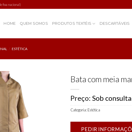
 fixa nacional)
HOME
QUEM SOMOS
PRODUTOS TEXTÉIS
DESCARTÁVEIS
ONAL
/
ESTÉTICA
Bata com meia man
Preço:
Sob consulta
Add to
wishlist
Categoria:
Estética