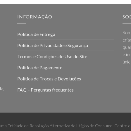
as
ltiple
riants.
INFORMAÇÃO
SO
he
tions
Som
Política de Entrega
ay
cria
e
Política de Privacidade e Segurança
qual
hosen
e in
n
Termos e Condições de Uso do Site
he
únic
Política de Pagamento
oduct
age
Política de Trocas e Devoluções
a,
FAQ – Perguntas frequentes
 uma Entidade de Resolução Alternativa de Litígios de Consumo. Centro