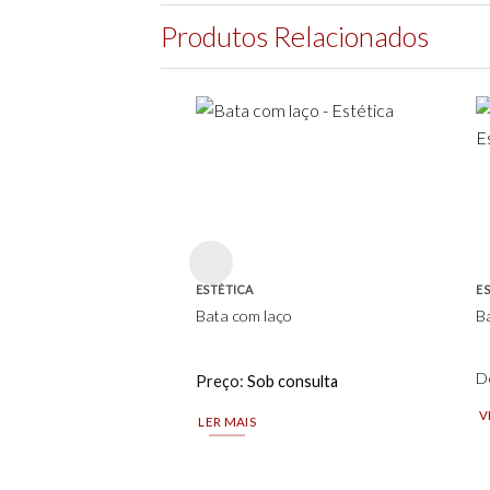
Produtos Relacionados
Add to
wishlist
ESTÉTICA
E
Bata com laço
Ba
D
Preço:
Sob consulta
V
LER MAIS
Th
pr