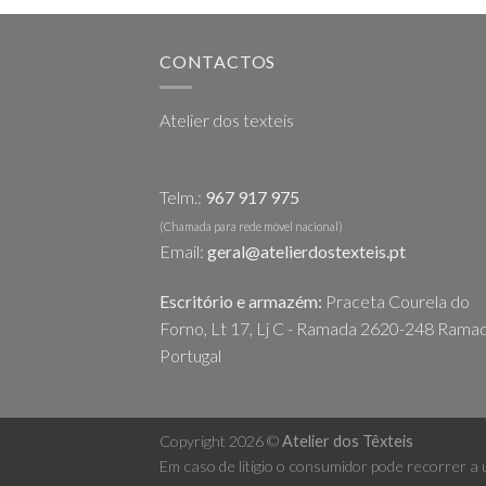
h
mu
va
CONTACTOS
T
op
Atelier dos texteis
m
b
c
Telm.:
967 917 975
o
t
(Chamada para rede móvel nacional)
Email:
geral@atelierdostexteis.pt
pr
p
Escritório e armazém:
Praceta Courela do
Forno, Lt 17, Lj C - Ramada 2620-248 Ramad
Portugal
Copyright 2026 ©
Atelier dos Têxteis
Em caso de litígio o consumidor pode recorrer a