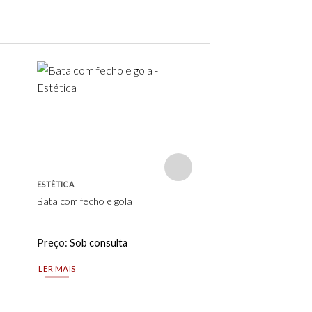
Add to
wishlist
ESTÉTICA
ESTÉTICA
Bata com fecho e gola
Bata com decote e fe
Preço:
Sob consulta
Preço:
Sob consulta
LER MAIS
LER MAIS