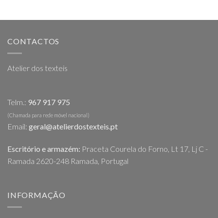
CONTACTOS
Atelier dos texteis
Telm.:
967 917 975
(Chamada para rede móvel nacional)
Email:
geral@atelierdostexteis.pt
Escritório e armazém:
Praceta Courela do Forno, Lt 17, Lj C -
Ramada 2620-248 Ramada, Portugal
INFORMAÇÃO